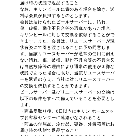
届け時の状態で返品すること
なお、キリンビールに責のある場合を除き、送
料は会員が負担するものとします。
会員は届けられたビールサーバーに、汚れ、
傷、破損、動作不具合等の瑕疵があった場合、
キリンビールに対して交換を依頼することがで
きます。また、会員は、リユースサーバーが現
状有姿にて引き渡されることに予め同意しま
す。当該リユースサーバーが通常の使用に耐え
ない汚れ、傷、破損、動作不具合等の不具合又
は自然故障等の理由により通常の使用が困難な
状態であった場合に限り、当該リユースサーバ
ーを返送のうえ、当社に対しリユースサーバー
の交換を依頼することができます。
ビールサーバー及びリユースサーバーの交換は
以下の条件をすべて備えていることを必要とし
ます。
・商品受取り後、8日以内にキリン ホームタッ
プお客様センターに連絡がなされること
・商品の付属品、添付品、容器、外装箱等はお
届け時の状態で返品すること