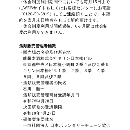
・休会制度利用期間中においても毎月15日まで
にWEBサイトもしくはお客様センターにお電話
（0120-59-5919）にてご連絡頂くことで、本契
約を当月末日時点をもって解約頂けます。
・休会制度利用期間経過後、6ヶ月間は休会制
度の利用ができません。
酒類販売管理者標識
・販売場の名称及び所在地
麒麟麦酒株式会社キリン日本橋ビル
東京都中央区日本橋小網町２番４及び２番５
キリン日本橋ビル１階、２階、３階、４階、
５階、６階及び７階
・酒類販売管理者の氏名
石川 順一
・酒類販売管理研修受講年月日
令和7年4月28日
・次回研修の受講期限
令和10年4月27日
・研修実施団体名
一般社団法人 日本ボランタリーチェーン協会