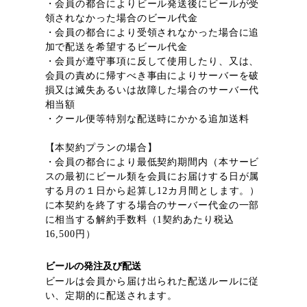
・会員の都合によりビール発送後にビールが受
領されなかった場合のビール代金
・会員の都合により受領されなかった場合に追
加で配送を希望するビール代金
・会員が遵守事項に反して使用したり、又は、
会員の責めに帰すべき事由によりサーバーを破
損又は滅失あるいは故障した場合のサーバー代
相当額
・クール便等特別な配送時にかかる追加送料
【本契約プランの場合】
・会員の都合により最低契約期間内（本サービ
スの最初にビール類を会員にお届けする日が属
する月の１日から起算し12カ月間とします。）
に本契約を終了する場合のサーバー代金の一部
に相当する解約手数料（1契約あたり税込
16,500円）
ビールの発注及び配送
ビールは会員から届け出られた配送ルールに従
い、定期的に配送されます。