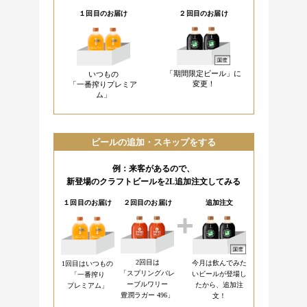
１回目のお届け
２回目のお届け
「期間限定ビール」に
いつもの
変更！
「一番搾りプレミア
ム」
ビールの追加・スキップをする
例：来客があるので、
新登場のクラフトビールを2L追加注文してみる
１回目のお届け
２回目のお届け
追加注文
2回目は
今月は飲んでみた
1回目はいつもの
「スプリングバレ
いビールが
登場し
「一番搾り
ーブルワリー
たから、追加注
プレミアム」
豊潤ラガー 496」
文！